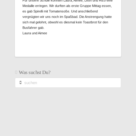
Für unsere Schule konnten Laura, Aimee, Leon und Rico eine
Medaille erringen. Wir durften als erste Gruppe Mittag essen,
es gab Spirelli mit Tomatensoße. Und anschließend
vergnügten wir uns noch im Spaßbad. Die Anstrengung hatte
sich mal gelohnt, obwohl es diesmal kein Toastbrot für den
Busfahrer gab.
Laura und Aimee
Was suchst Du?
suchen