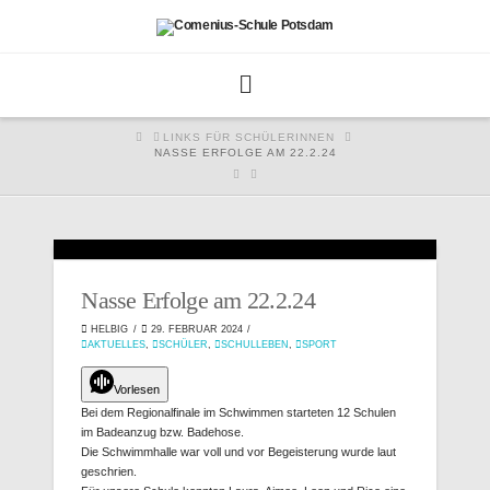
HOME
LINKS FÜR SCHÜLERINNEN
NASSE ERFOLGE AM 22.2.24
Nasse Erfolge am 22.2.24
HELBIG
29. FEBRUAR 2024
AKTUELLES
,
SCHÜLER
,
SCHULLEBEN
,
SPORT
Vorlesen
Bei dem Regionalfinale im Schwimmen starteten 12 Schulen
im Badeanzug bzw. Badehose.
Die Schwimmhalle war voll und vor Begeisterung wurde laut
geschrien.