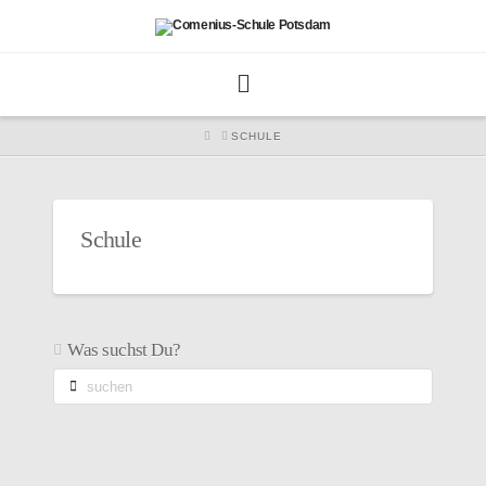
HOME
SCHULE
Schule
Was suchst Du?
suchen