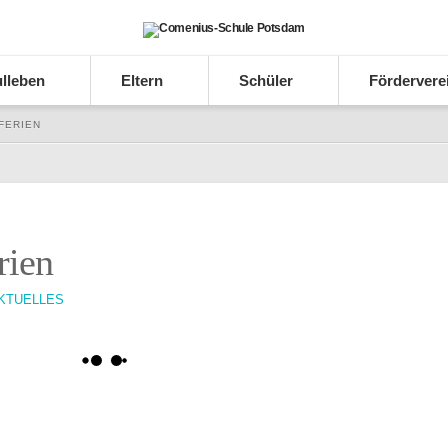
lleben
Eltern
Schüler
Fördervere
FERIEN
rien
KTUELLES