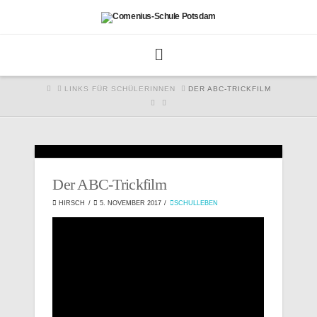
HOME
LINKS FÜR SCHÜLERINNEN
DER ABC-TRICKFILM
Der ABC-Trickfilm
HIRSCH
5. NOVEMBER 2017
SCHULLEBEN