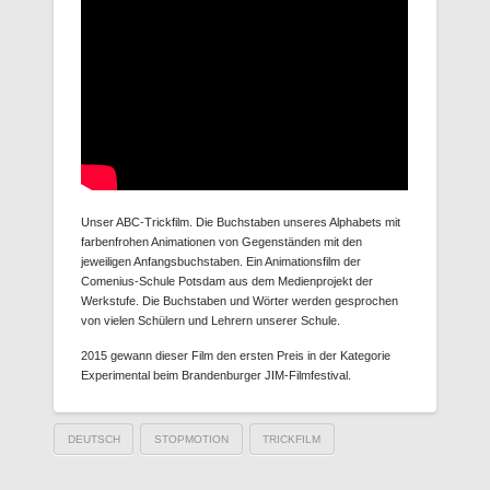
Unser ABC-Trickfilm. Die Buchstaben unseres Alphabets mit
farbenfrohen Animationen von Gegenständen mit den
jeweiligen Anfangsbuchstaben. Ein Animationsfilm der
Comenius-Schule Potsdam aus dem Medienprojekt der
Werkstufe. Die Buchstaben und Wörter werden gesprochen
von vielen Schülern und Lehrern unserer Schule.
2015 gewann dieser Film den ersten Preis in der Kategorie
Experimental beim Brandenburger JIM-Filmfestival.
DEUTSCH
STOPMOTION
TRICKFILM