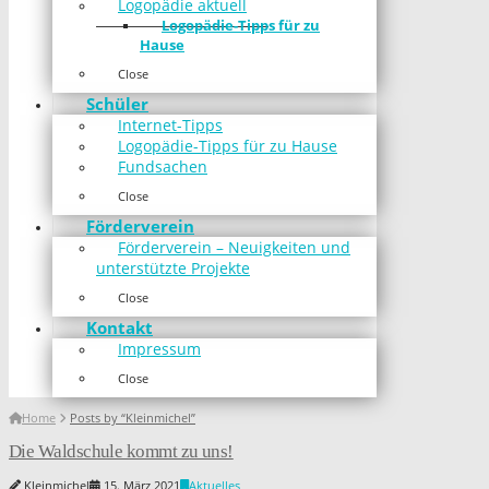
Logopädie aktuell
Logopädie-Tipps für zu
Hause
Close
Schüler
Internet-Tipps
Logopädie-Tipps für zu Hause
Fundsachen
Close
Förderverein
Förderverein – Neuigkeiten und
unterstützte Projekte
Close
Kontakt
Impressum
Close
Home
Posts by “Kleinmichel”
Die Waldschule kommt zu uns!
Kleinmichel
15. März 2021
Aktuelles